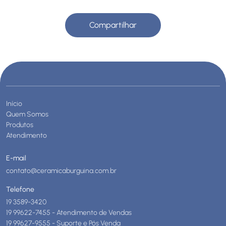
Compartilhar
Início
Quem Somos
Produtos
Atendimento
E-mail
contato@ceramicaburguina.com.br
Telefone
19 3589-3420
19 99622-7455 - Atendimento de Vendas
19 99627-9555 - Suporte e Pós Venda